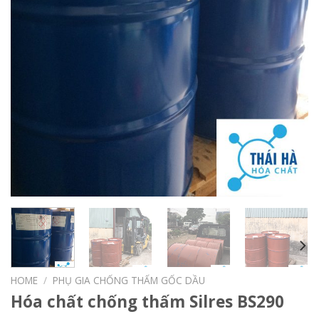
HOME
/
PHỤ GIA CHỐNG THẤM GỐC DẦU
Hóa chất chống thấm Silres BS290