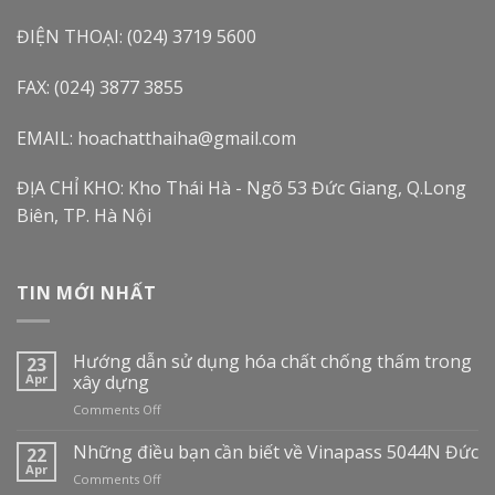
ĐIỆN THOẠI: (024) 3719 5600
FAX: (024) 3877 3855
EMAIL: hoachatthaiha@gmail.com
ĐỊA CHỈ KHO: Kho Thái Hà - Ngõ 53 Đức Giang, Q.Long
Biên, TP. Hà Nội
TIN MỚI NHẤT
Hướng dẫn sử dụng hóa chất chống thấm trong
23
Apr
xây dựng
on
Comments Off
Hướng
dẫn
Những điều bạn cần biết về Vinapass 5044N Đức
22
sử
Apr
on
Comments Off
dụng