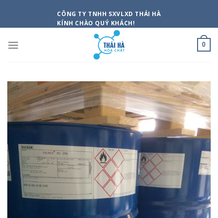
Skip
CÔNG TY TNHH SXVLXD THÁI HÀ
to
KÍNH CHÀO QUÝ KHÁCH!
content
0