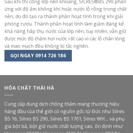
Sau khi thi công lớp nền khoáng, SILRES®BS 290 phản
ứng với độ ẩm không khí hoặc nước lỗ rỗng trong chất
nền, do đó tạo ra thành phần hoạt tính trong khi giải
phóng rượu. Thành phần hoạt tính làm giảm đáng kể
khả năng hấp thụ nước của lớp nền, tuy nhiên, vẫn giữ
được mức độ thấm hơi nước rất cao vì các lỗ chân lông
và mao mạch đều không bị tắc nghẽn.
GỌI NGAY 0914 726 186
HÓA CHẤT THÁI HÀ
Cung cấp dung dịch chống thấm mang thương hiệu
hàng đầu của thế giới có nguồn gốc từ Đức như Silres
BS 16, Silres BS 290, Silres BS 1701; Silres WH.... và phụ
gia bột bả, bột giữ nước chất lượng cao, ổn định như: