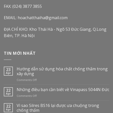
FAX: (024) 3877 3855
EMAIL: hoachatthaiha@gmail.com
ĐỊA CHỈ KHO: Kho Thái Hà - Ngõ 53 Đức Giang, Q.Long
Biên, TP. Hà Nội
TIN MỚI NHẤT
Hướng dẫn sử dụng hóa chất chống thấm trong
23
Apr
xây dựng
on
Comments Off
Hướng
dẫn
Những điều bạn cần biết về Vinapass 5044N Đức
22
sử
Apr
on
Comments Off
dụng
Những
hóa
điều
Vì sao Silres BS16 lại được ưa chuộng trong
22
chất
bạn
Apr
chống thấm
chống
cần