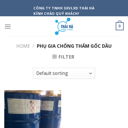
Skip
CÔNG TY TNHH SXVLXD THÁI HÀ
to
KÍNH CHÀO QUÝ KHÁCH!
content
0
HOME
/
PHỤ GIA CHỐNG THẤM GỐC DẦU
FILTER