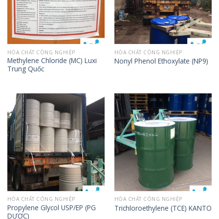
HÓA CHẤT CÔNG NGHIỆP
HÓA CHẤT CÔNG NGHIỆP
Methylene Chloride (MC) Luxi
Nonyl Phenol Ethoxylate (NP9)
Trung Quốc
HÓA CHẤT CÔNG NGHIỆP
HÓA CHẤT CÔNG NGHIỆP
Propylene Glycol USP/EP (PG
Trichloroethylene (TCE) KANTO
DƯỢC)