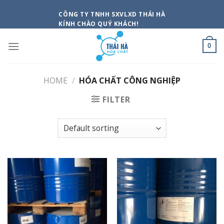
Skip
CÔNG TY TNHH SXVLXD THÁI HÀ
to
KÍNH CHÀO QUÝ KHÁCH!
content
0
HOME
/
HÓA CHẤT CÔNG NGHIỆP
FILTER