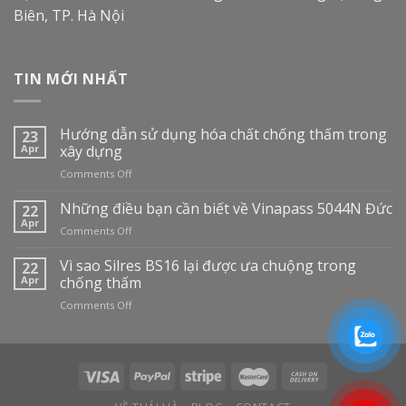
Biên, TP. Hà Nội
TIN MỚI NHẤT
Hướng dẫn sử dụng hóa chất chống thấm trong
23
Apr
xây dựng
on
Comments Off
Hướng
dẫn
Những điều bạn cần biết về Vinapass 5044N Đức
22
sử
Apr
on
Comments Off
dụng
Những
hóa
điều
Vì sao Silres BS16 lại được ưa chuộng trong
22
chất
bạn
Apr
chống thấm
chống
cần
thấm
on
Comments Off
biết
trong
Vì
về
xây
sao
Vinapass
dựng
Silres
5044N
BS16
Đức
lại
được