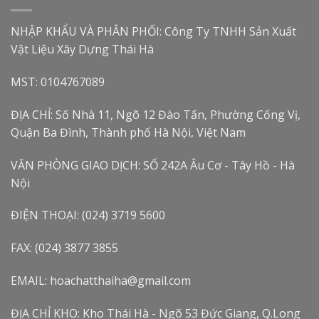
NHẬP KHẨU VÀ PHÂN PHỐI: Công Ty TNHH Sản Xuất
Vật Liệu Xây Dựng Thái Hà
MST: 0104767089
ĐỊA CHỈ: Số Nhà 11, Ngõ 12 Đào Tấn, Phường Cống Vị,
Quận Ba Đình, Thành phố Hà Nội, Việt Nam
VĂN PHÒNG GIAO DỊCH: SỐ 242A Âu Cơ - Tây Hồ - Hà
Nội
ĐIỆN THOẠI: (024) 3719 5600
FAX: (024) 3877 3855
EMAIL: hoachatthaiha@gmail.com
ĐỊA CHỈ KHO: Kho Thái Hà - Ngõ 53 Đức Giang, Q.Long