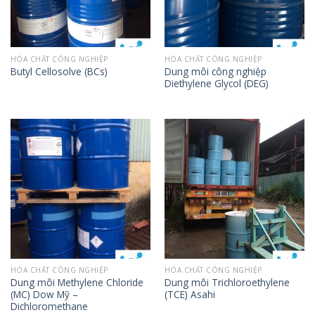
HÓA CHẤT CÔNG NGHIỆP
HÓA CHẤT CÔNG NGHIỆP
Dung môi công nghiệp
Butyl Cellosolve (BCs)
Diethylene Glycol (DEG)
HÓA CHẤT CÔNG NGHIỆP
HÓA CHẤT CÔNG NGHIỆP
Dung môi Methylene Chloride
Dung môi Trichloroethylene
(MC) Dow Mỹ –
(TCE) Asahi
Dichloromethane