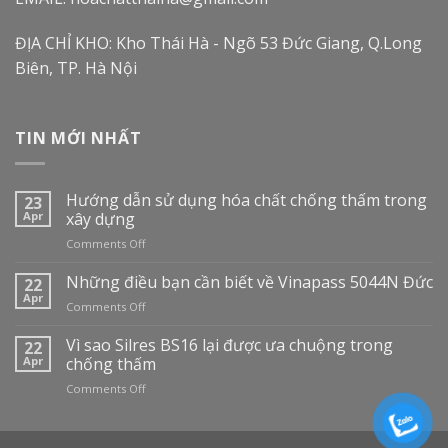
ĐỊA CHỈ KHO: Kho Thái Hà - Ngõ 53 Đức Giang, Q.Long
Biên, TP. Hà Nội
TIN MỚI NHẤT
Hướng dẫn sử dụng hóa chất chống thấm trong
23
Apr
xây dựng
on
Comments Off
Hướng
dẫn
Những điều bạn cần biết về Vinapass 5044N Đức
22
sử
Apr
on
Comments Off
dụng
Những
hóa
điều
Vì sao Silres BS16 lại được ưa chuộng trong
22
chất
bạn
Apr
chống thấm
chống
cần
thấm
on
Comments Off
biết
trong
Vì
về
xây
sao
Vinapass
dựng
Silres
5044N