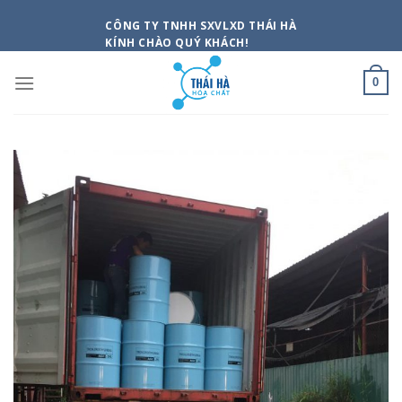
Skip
CÔNG TY TNHH SXVLXD THÁI HÀ
to
KÍNH CHÀO QUÝ KHÁCH!
content
0