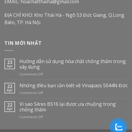
EMAIL: hoachatthaiha@gmail.com
ĐỊA CHỈ KHO: Kho Thái Hà - Ngõ 53 Đức Giang, Q.Long
Biên, TP. Hà Nội
TIN MỚI NHẤT
Hướng dẫn sử dụng hóa chất chống thấm trong
23
Apr
xây dựng
on
Comments Off
Hướng
dẫn
Những điều bạn cần biết về Vinapass 5044N Đức
22
sử
Apr
on
Comments Off
dụng
Những
hóa
điều
Vì sao Silres BS16 lại được ưa chuộng trong
22
chất
bạn
Apr
chống thấm
chống
cần
thấm
on
Comments Off
biết
trong
Vì
về
xây
sao
Vinapass
dựng
Silres