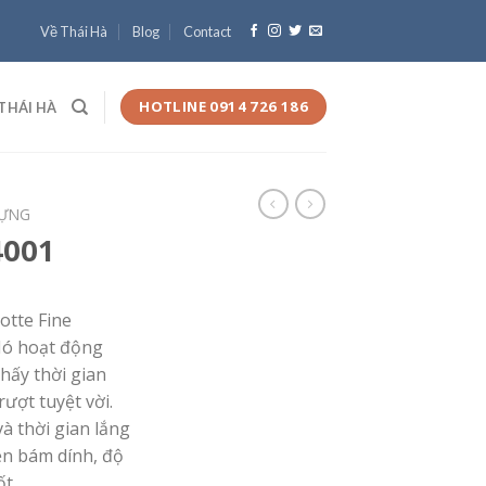
Về Thái Hà
Blog
Contact
HOTLINE 0914 726 186
THÁI HÀ
DỰNG
4001
tte Fine
 Nó hoạt động
hấy thời gian
ượt tuyệt vời.
à thời gian lắng
ền bám dính, độ
ốt.