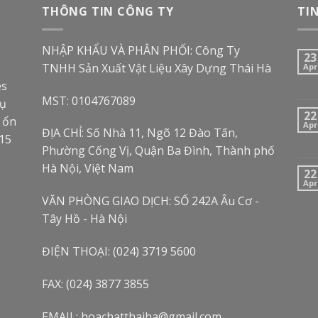
THÔNG TIN CÔNG TY
TI
NHẬP KHẨU VÀ PHÂN PHỐI: Công Ty
23
TNHH Sản Xuất Vật Liệu Xây Dựng Thái Hà
Apr
es
MST: 0104767089
hụ
22
, ổn
Apr
ĐỊA CHỈ: Số Nhà 11, Ngõ 12 Đào Tấn,
15
Phường Cống Vị, Quận Ba Đình, Thành phố
Hà Nội, Việt Nam
22
Apr
VĂN PHÒNG GIAO DỊCH: SỐ 242A Âu Cơ -
Tây Hồ - Hà Nội
ĐIỆN THOẠI: (024) 3719 5600
FAX: (024) 3877 3855
EMAIL: hoachatthaiha@gmail.com