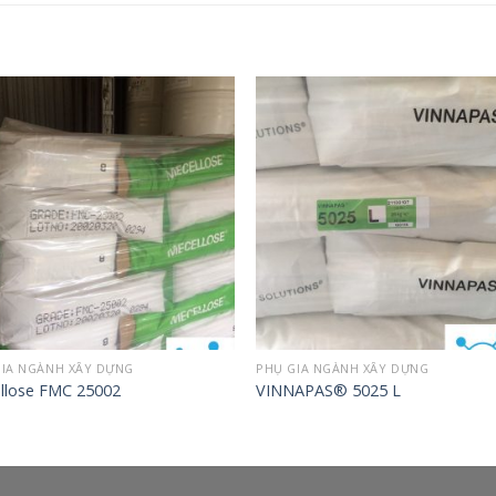
GIA NGÀNH XÂY DỰNG
PHỤ GIA NGÀNH XÂY DỰNG
llose FMC 25002
VINNAPAS® 5025 L