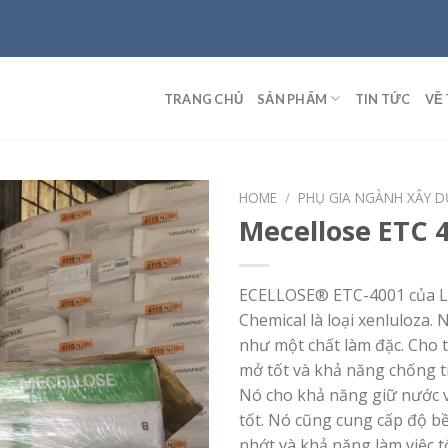
TRANG CHỦ
SẢN PHẨM
TIN TỨC
VỀ 
HOME
/
PHỤ GIA NGÀNH XÂY 
Mecellose ETC 
ECELLOSE® ETC-4001 của Lo
Chemical là loại xenluloza.
như một chất làm đặc. Cho t
mở tốt và khả năng chống tr
Nó cho khả năng giữ nước v
tốt. Nó cũng cung cấp độ b
nhớt và khả năng làm việc t