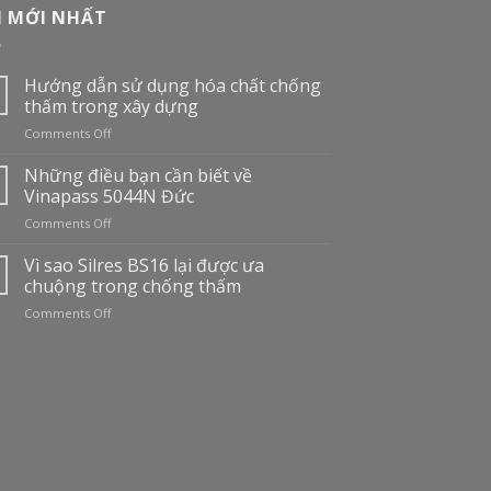
N MỚI NHẤT
Hướng dẫn sử dụng hóa chất chống
thấm trong xây dựng
on
Comments Off
Hướng
dẫn
Những điều bạn cần biết về
sử
Vinapass 5044N Đức
dụng
on
Comments Off
hóa
Những
chất
điều
Vì sao Silres BS16 lại được ưa
chống
bạn
thấm
chuộng trong chống thấm
cần
trong
on
Comments Off
biết
xây
Vì
về
dựng
sao
Vinapass
Silres
5044N
BS16
Đức
lại
được
ưa
chuộng
trong