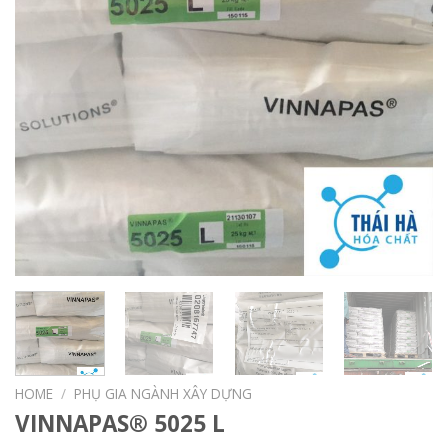
HOME
/
PHỤ GIA NGÀNH XÂY DỰNG
VINNAPAS® 5025 L