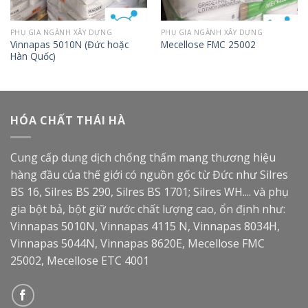
PHỤ GIA NGÀNH XÂY DỰNG
PHỤ GIA NGÀNH XÂY DỰNG
Vinnapas 5010N (Đức hoặc
Mecellose FMC 25002
Hàn Quốc)
HÓA CHẤT THÁI HÀ
Cung cấp dung dịch chống thấm mang thương hiệu
hàng đầu của thế giới có nguồn gốc từ Đức như Silres
BS 16, Silres BS 290, Silres BS 1701; Silres WH.... và phụ
gia bột bả, bột giữ nước chất lượng cao, ổn định như:
Vinnapas 5010N, Vinnapas 4115 N, Vinnapas 8034H,
Vinnapas 5044N, Vinnapas 8620E, Mecellose FMC
25002, Mecellose ETC 4001