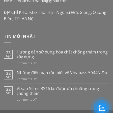
EMAIL: hoachatthaiha@gmail.com
ĐỊA CHỈ KHO: Kho Thái Hà - Ngõ 53 Đức Giang, Q.Long
Biên, TP. Hà Nội
TIN MỚI NHẤT
Hướng dẫn sử dụng hóa chất chống thấm trong
23
Apr
xây dựng
on
Comments Off
Hướng
dẫn
Những điều bạn cần biết về Vinapass 5044N Đức
22
sử
Apr
on
Comments Off
dụng
Những
hóa
điều
Vì sao Silres BS16 lại được ưa chuộng trong
22
chất
bạn
Apr
chống thấm
chống
cần
thấm
on
Comments Off
biết
trong
Vì
về
xây
sao
Vinapass
dựng
Silres
5044N