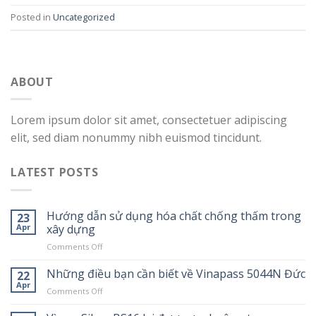
Posted in
Uncategorized
ABOUT
Lorem ipsum dolor sit amet, consectetuer adipiscing
elit, sed diam nonummy nibh euismod tincidunt.
LATEST POSTS
Hướng dẫn sử dụng hóa chất chống thấm trong
23
Apr
xây dựng
on
Comments Off
Hướng
dẫn
Những điều bạn cần biết về Vinapass 5044N Đức
22
sử
Apr
on
Comments Off
dụng
Những
hóa
điều