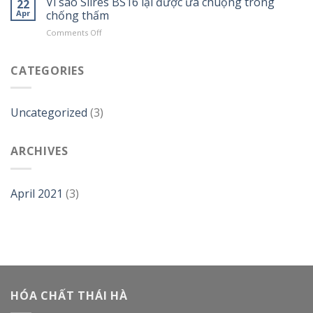
Vì sao Silres BS16 lại được ưa chuộng trong
22
chất
bạn
Apr
chống thấm
chống
cần
thấm
on
Comments Off
biết
trong
Vì
về
xây
sao
Vinapass
dựng
Silres
CATEGORIES
5044N
BS16
Đức
lại
được
Uncategorized
(3)
ưa
chuộng
trong
ARCHIVES
chống
thấm
April 2021
(3)
HÓA CHẤT THÁI HÀ