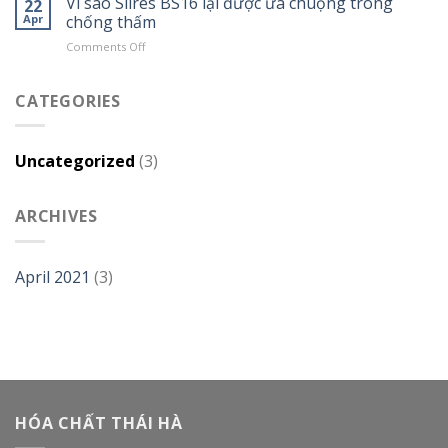
Vì sao Silres BS16 lại được ưa chuộng trong
22
chất
bạn
Apr
chống thấm
chống
cần
thấm
on
Comments Off
biết
trong
Vì
về
xây
sao
Vinapass
dựng
Silres
CATEGORIES
5044N
BS16
Đức
lại
được
Uncategorized
(3)
ưa
chuộng
trong
ARCHIVES
chống
thấm
April 2021
(3)
HÓA CHẤT THÁI HÀ