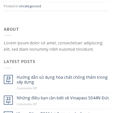
Posted in
Uncategorized
ABOUT
Lorem ipsum dolor sit amet, consectetuer adipiscing
elit, sed diam nonummy nibh euismod tincidunt.
LATEST POSTS
Hướng dẫn sử dụng hóa chất chống thấm trong
23
Apr
xây dựng
on
Comments Off
Hướng
dẫn
Những điều bạn cần biết về Vinapass 5044N Đức
22
sử
Apr
on
Comments Off
dụng
Những
hóa
điều