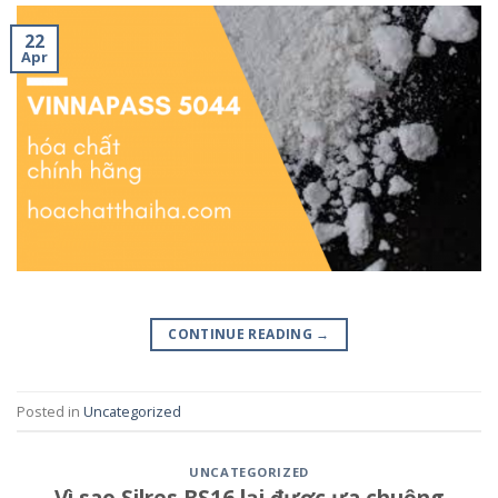
22
Apr
CONTINUE READING
→
Posted in
Uncategorized
UNCATEGORIZED
Vì sao Silres BS16 lại được ưa chuộng